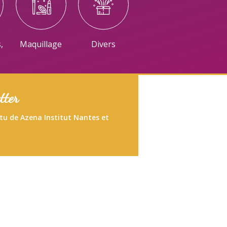
,
Maquillage
Divers
tter
ctu de Azena Institut Nantes et