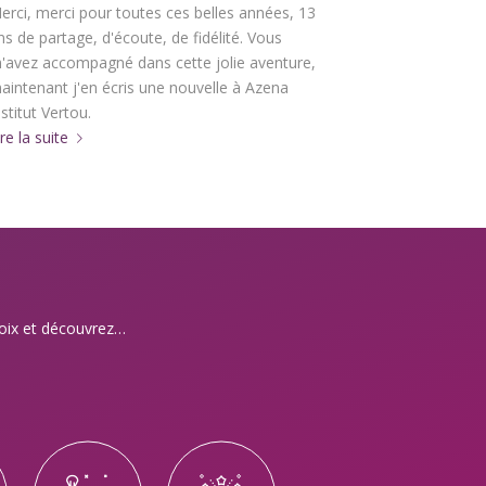
erci, merci pour toutes ces belles années, 13
ns de partage, d'écoute, de fidélité. Vous
'avez accompagné dans cette jolie aventure,
aintenant j'en écris une nouvelle à Azena
nstitut Vertou.
ire la suite
choix et découvrez…