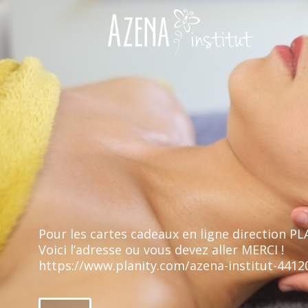
Pour les cartes cadeaux en ligne direction P
Voici l’adresse ou vous devez aller MERCI !
https://www.planity.com/azena-institut-4412