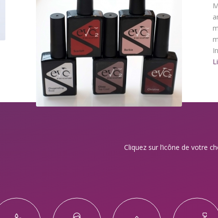
M
a
m
m
I
L
Cliquez sur l’icône de votre 