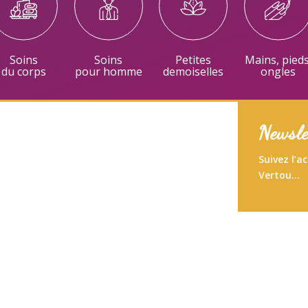
Soins
Soins
Petites
Mains, pieds
du corps
pour homme
demoiselles
ongles
Newsle
Suivez l’a
Vertou…