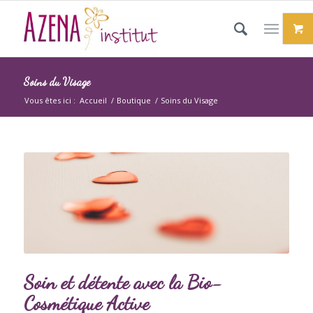
Soins du Visage
Vous êtes ici :
Accueil
/
Boutique
/
Soins du Visage
Soin et détente avec la Bio-
Cosmétique Active